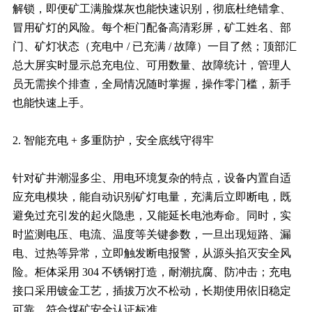
解锁，即便矿工满脸煤灰也能快速识别，彻底杜绝错拿、
冒用矿灯的风险。每个柜门配备高清彩屏，矿工姓名、部
门、矿灯状态（充电中 / 已充满 / 故障）一目了然；顶部汇
总大屏实时显示总充电位、可用数量、故障统计，管理人
员无需挨个排查，全局情况随时掌握，操作零门槛，新手
也能快速上手。
2. 智能充电 + 多重防护，安全底线守得牢
针对矿井潮湿多尘、用电环境复杂的特点，设备内置自适
应充电模块，能自动识别矿灯电量，充满后立即断电，既
避免过充引发的起火隐患，又能延长电池寿命。同时，实
时监测电压、电流、温度等关键参数，一旦出现短路、漏
电、过热等异常，立即触发断电报警，从源头掐灭安全风
险。柜体采用 304 不锈钢打造，耐潮抗腐、防冲击；充电
接口采用镀金工艺，插拔万次不松动，长期使用依旧稳定
可靠，符合煤矿安全认证标准。