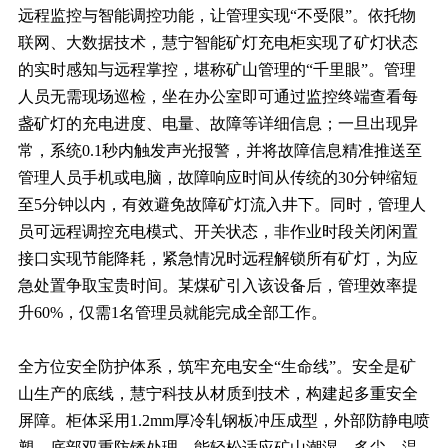
远程监控与智能调控功能，让管理实现“不受限”。依托物
联网、大数据技术，慧宁智能矿灯充电柜实现了矿灯状态
的实时感知与远程掌控，堪称矿山管理的“千里眼”。管理
人员无需现场巡检，坐在办公室即可通过监控终端查看每
盏矿灯的充电进度、电量、故障等详细信息；一旦出现异
常，系统0.1秒内触发声光报警，并将故障信息精准推送至
管理人员手机或电脑，故障响应时间从传统的30分钟缩短
至5分钟以内，有效避免故障矿灯流入井下。同时，管理人
员可远程调控充电模式、开关状态，非作业时段关闭闲置
接口实现节能降耗，紧急情况时远程解锁所有矿灯，为应
急处置争取宝贵时间。某煤矿引入该设备后，管理效率提
升60%，仅需1名管理员就能完成全部工作。
全方位安全防护体系，筑牢充电安全“生命线”。安全是矿
山生产的底线，慧宁科技从材质到技术，构建起多重安全
屏障。柜体采用1.2mm厚冷轧钢板冲压成型，外部防静电喷
塑、底部双重防锈处理，能轻松适应矿山潮湿、多尘、温