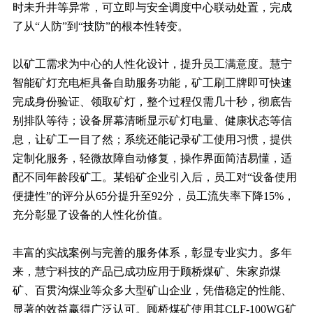
时未升井等异常，可立即与安全调度中心联动处置，完成
了从“人防”到“技防”的根本性转变。
以矿工需求为中心的人性化设计，提升员工满意度。慧宁
智能矿灯充电柜具备自助服务功能，矿工刷工牌即可快速
完成身份验证、领取矿灯，整个过程仅需几十秒，彻底告
别排队等待；设备屏幕清晰显示矿灯电量、健康状态等信
息，让矿工一目了然；系统还能记录矿工使用习惯，提供
定制化服务，轻微故障自动修复，操作界面简洁易懂，适
配不同年龄段矿工。某铅矿企业引入后，员工对“设备使用
便捷性”的评分从65分提升至92分，员工流失率下降15%，
充分彰显了设备的人性化价值。
丰富的实战案例与完善的服务体系，彰显专业实力。多年
来，慧宁科技的产品已成功应用于顾桥煤矿、朱家峁煤
矿、百贯沟煤业等众多大型矿山企业，凭借稳定的性能、
显著的效益赢得广泛认可。顾桥煤矿使用其CLF-100WG矿