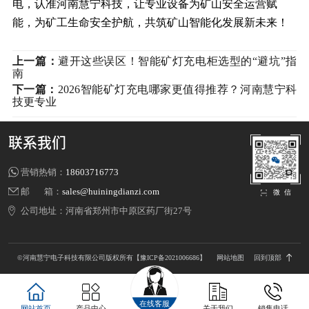
电，认准河南慧宁科技，让专业设备为矿山安全运营赋
能，为矿工生命安全护航，共筑矿山智能化发展新未来！
上一篇：
避开这些误区！智能矿灯充电柜选型的“避坑”指
南
下一篇：
2026智能矿灯充电哪家更值得推荐？河南慧宁科
技更专业
联系我们
营销热销：
18603716773
邮 箱：
sales@huiningdianzi.com
微 信
公司地址：
河南省郑州市中原区药厂街27号
©河南慧宁电子科技有限公司版权所有
【豫ICP备2021006686】
网站地图
回到顶部
在线客服
网站首页
产品中心
关于我们
销售电话