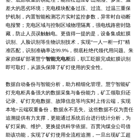
差大的恶劣环境；充电模块配备过压、过流、过温三重保
护机制，内置智能检测芯片实时监控参数，异常时自动断
电报警；充电区域与控制区域物理隔离，强电线路密封隐
藏，防止人员误触触电。更值得一提的是，设备集成虹膜
识别、人脸识别等生物识别技术，实现“一人一柜一灯”精
准匹配，识别准确率达99.9%，彻底杜绝代领代用问题。朱
家峁煤矿部署慧宁
智能充电柜
后，职工眨眼完成虹膜识别
即可取灯，从源头保障了矿灯使用的安全性。
数据自动备份与智能分析，助力精细化管理。慧宁智能矿
灯充电柜具备强大的数据采集与备份能力，矿工领取归还
记录、矿灯充电数据、故障信息等均实时上传云端，实现
本地+云端双重备份，数据永不丢失。这些数据不仅为责任
追溯提供有力支撑，更能通过系统后台进行统计分析，为
矿灯采购、维护、更换提供科学依据。百贯沟煤业公司借
助该功能，实现了矿灯使用全流程追溯，一旦出现矿工超