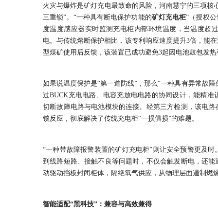
火灾与爆炸是矿灯充电最致命的风险，河南慧宁的三项核
三重锁”。“一种具有断电保护功能的
矿灯充电柜
”（授权公
度温度感应器实时监测充电柜内部环境温度，当温度超
电。与传统熔断保护相比，该专利响应速度提升3倍，能
型煤矿使用后反馈，该装置已成功避免3起因电池鼓包发热
如果说温度保护是“第一道防线”，那么“一种具有异常故障
过BUCK充电电路、电容充放电电路的协同设计，能精
切断故障电路与电池模块的连接。经第三方检测，该电路
锁反应，彻底解决了传统充电柜“一损俱损”的难题。
“一种带故障报警装置的矿灯充电柜”则让安全预警更及
到线路短路、接触不良等问题时，不仅会触发断电，还能
动驱动挡板封闭柜体，隔绝氧气供应，从物理层面遏制燃
智能适配“黑科技”：兼容与高效兼得