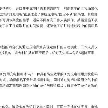
便携移动，井口集中充电区需要防盗防尘，河南慧宁的五项场景化
动式矿灯充电柜”彻底改变了传统充电柜“固定不动”的局限。其底部
备可调节高度的推手，适应不同身高工作人员操作。某隧道施工项
免了矿工往返取灯的时间浪费，还降低了矿灯转运过程中的损坏风
其创新的闭合机构通过压缩弹簧实现定位杆的自动锁止，工作人员仅
警报机构。该专利在某矿区应用后，矿灯丢失率从每月5起降至零，
矿灯用充电柜柜体”与“一种具有防尘效果的矿灯充电柜用指纹密码
热方式，确保散热不受外界温度影响，同时通过海绵块吸附空气中的
清洁刷定期清理识别区域的灰尘与残留指纹，既避免了灰尘导致的
一体化。该设备在为矿灯充电的同时，可同步完成矿灯亮度、电池