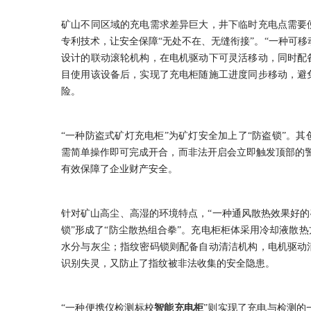
矿山不同区域的充电需求差异巨大，井下临时充电点需要
专利技术，让安全保障“无处不在、无缝衔接”。“一种可移
设计的联动滚轮机构，在电机驱动下可灵活移动，同时配
目使用该设备后，实现了充电柜随施工进度同步移动，避
险。
“一种防盗式矿灯充电柜”为矿灯安全加上了“防盗锁”。
需简单操作即可完成开合，而非法开启会立即触发顶部的
有效保障了企业财产安全。
针对矿山高尘、高湿的环境特点，“一种通风散热效果好的
锁”形成了“防尘散热组合拳”。充电柜柜体采用冷却液散
水分与灰尘；指纹密码锁则配备自动清洁机构，电机驱动
识别失灵，又防止了指纹被非法收集的安全隐患。
“一种便携仪检测标校
智能充电柜
”则实现了充电与检测的