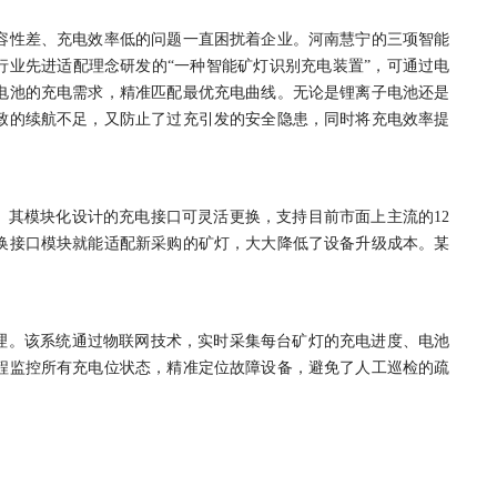
容性差、充电效率低的问题一直困扰着企业。河南慧宁的三项智能
行业先进适配理念研发的“一种智能矿灯识别充电装置”，可通过电
电池的充电需求，精准匹配最优充电曲线。无论是锂离子电池还是
致的续航不足，又防止了过充引发的安全隐患，同时将充电效率提
。其模块化设计的充电接口可灵活更换，支持目前市面上主流的12
换接口模块就能适配新采购的矿灯，大大降低了设备升级成本。某
管理。该系统通过物联网技术，实时采集每台矿灯的充电进度、电池
程监控所有充电位状态，精准定位故障设备，避免了人工巡检的疏