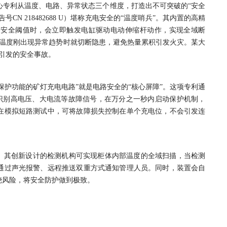
心专利从温度、电路、异常状态三个维度，打造出不可突破的“安全
告号CN 218482688 U）堪称充电安全的“温度哨兵”。其内置的高精
过安全阈值时，会立即触发电缸驱动电动伸缩杆动作，实现全域断
在温度刚出现异常趋势时就切断隐患，避免热量累积引发火灾。某大
引发的安全事故。
保护功能的矿灯充电电路”就是电路安全的“核心屏障”。这项专利通
准识别高电压、大电流等故障信号，在万分之一秒内启动保护机制，
在模拟短路测试中，可将故障损失控制在单个充电位，不会引发连
时。其创新设计的检测机构可实现柜体内部温度的全域扫描，当检测
通过声光报警、远程推送双重方式通知管理人员。同时，装置会自
烧风险，将安全防护做到极致。