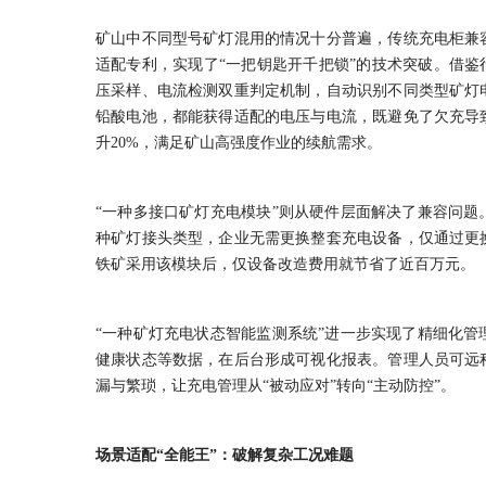
矿山中不同型号矿灯混用的情况十分普遍，传统充电柜兼
适配专利，实现了“一把钥匙开千把锁”的技术突破。借鉴
压采样、电流检测双重判定机制，自动识别不同类型矿灯
铅酸电池，都能获得适配的电压与电流，既避免了欠充导
升20%，满足矿山高强度作业的续航需求。
“一种多接口矿灯充电模块”则从硬件层面解决了兼容问题
种矿灯接头类型，企业无需更换整套充电设备，仅通过更
铁矿采用该模块后，仅设备改造费用就节省了近百万元。
“一种矿灯充电状态智能监测系统”进一步实现了精细化
健康状态等数据，在后台形成可视化报表。管理人员可远
漏与繁琐，让充电管理从“被动应对”转向“主动防控”。
场景适配“全能王”：破解复杂工况难题