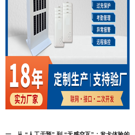
一、从 “人工干预” 到 “无感交互”：发卡体验的