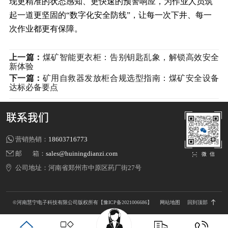
现更精准的状态感知、更快速的预警响应，为作业人员筑
起一道更坚固的“数字化安全防线”，让每一次下井、每一
次作业都更有保障。
上一篇：
煤矿智能更衣柜：告别钥匙乱象，解锁高效安全
新体验
下一篇：
矿用自救器发放柜合规选型指南：煤矿安全设备
达标必备要点
联系我们
营销热销：
18603716773
邮 箱：
sales@huiningdianzi.com
微 信
公司地址：
河南省郑州市中原区药厂街27号
©河南慧宁电子科技有限公司版权所有
【豫ICP备2021006686】
网站地图
回到顶部